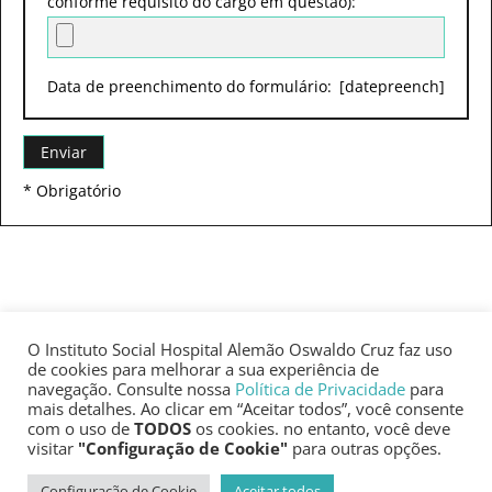
conforme requisito do cargo em questão):
Data de preenchimento do formulário:
[datepreench]
* Obrigatório
O Instituto Social Hospital Alemão Oswaldo Cruz faz uso
© 2021 Instituto Social Hospital Alemão Oswaldo
de cookies para melhorar a sua experiência de
Cruz • CNPJ: 22.315.713/0001-87 • Todos os direitos
navegação. Consulte nossa
Política de Privacidade
para
reservados
mais detalhes. Ao clicar em “Aceitar todos”, você consente
com o uso de
TODOS
os cookies. no entanto, você deve
visitar
"Configuração de Cookie"
para outras opções.
Configuração de Cookie
Aceitar todos